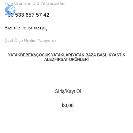
Tüm Ürünlerimiz 2 Yıl Garantilidir
+90 533 657 57 42
Bizimle iletişime geç
Özel Ölçü Üretim Yapıyoruz
YATAK
BEBEK&ÇOCUK YATAKLARI
YATAK BAZA BAŞLIK
YASTIK
ALEZ
FIRSAT ÜRÜNLERI
Giriş/Kayt Ol
₺
0,00