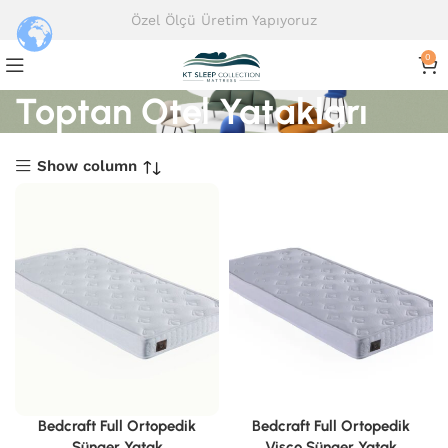
Özel Ölçü Üretim Yapıyoruz
0
Toptan Otel Yatakları
Show column
Bedcraft Full Ortopedik
Bedcraft Full Ortopedik
Sünger Yatak
Visco Sünger Yatak