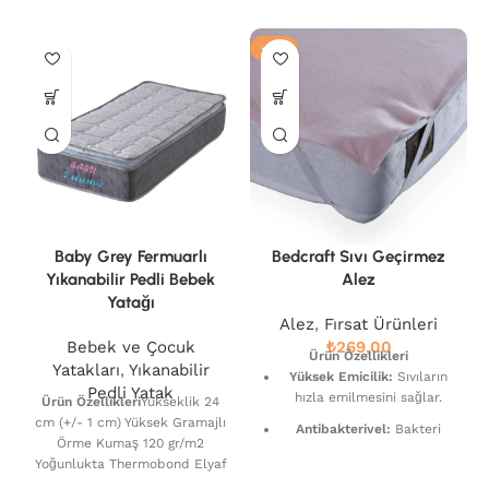
-15%
Baby Grey Fermuarlı
Bedcraft Sıvı Geçirmez
Yıkanabilir Pedli Bebek
Alez
Yatağı
Alez
,
Fırsat Ürünleri
Bebek ve Çocuk
₺
Ürün Özellikleri
Yatakları
,
Yıkanabilir
Yüksek Emicilik:
Sıvıların
Pedli Yatak
hızla emilmesini sağlar.
Ürün Özellikleri
Yükseklik 24
cm (+/- 1 cm) Yüksek Gramajlı
Antibakteriyel:
Bakteri
Örme Kumaş 120 gr/m2
üremesini engeller.
Yoğunlukta Thermobond Elyaf
Hipoalerjenik:
Alerjiye
Çelik Bonel Yay Sistemi