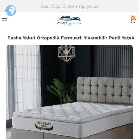
Özel Ölçü Üretim Yapıyoruz
0
ı
Pasha Yakut Ortopedik Fermuarlı Yıkanabilir Pedli Yatak